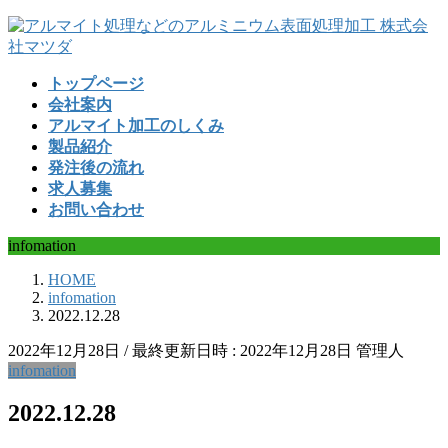
コ
ナ
ン
ビ
テ
ゲ
トップページ
ン
ー
会社案内
ツ
シ
アルマイト加工のしくみ
へ
ョ
製品紹介
ス
ン
発注後の流れ
キ
に
求人募集
ッ
移
お問い合わせ
プ
動
infomation
HOME
infomation
2022.12.28
2022年12月28日
/ 最終更新日時 :
2022年12月28日
管理人
infomation
2022.12.28