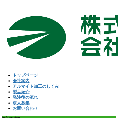
コ
ナ
ン
ビ
テ
ゲ
ン
ー
ツ
シ
へ
ョ
ス
ン
キ
に
ッ
移
プ
動
トップページ
会社案内
アルマイト加工のしくみ
製品紹介
発注後の流れ
求人募集
お問い合わせ
infomation