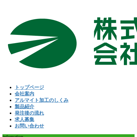
コ
ナ
ン
ビ
テ
ゲ
ン
ー
ツ
シ
へ
ョ
ス
ン
キ
に
ッ
移
プ
動
トップページ
会社案内
アルマイト加工のしくみ
製品紹介
発注後の流れ
求人募集
お問い合わせ
infomation