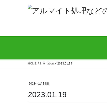
コ
ナ
ン
ビ
テ
ゲ
ン
ー
ツ
シ
へ
ョ
ス
ン
キ
に
ッ
移
プ
動
HOME
infomation
2023.01.19
2023年1月19日
2023.01.19