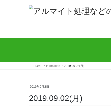
コ
ナ
ン
ビ
テ
ゲ
ン
ー
ツ
シ
へ
ョ
ス
ン
キ
に
ッ
移
プ
動
HOME
infomation
2019.09.02(月)
2019年9月2日
2019.09.02(月)