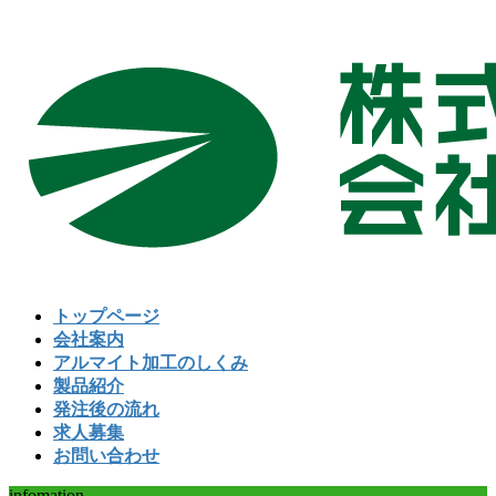
コ
ナ
ン
ビ
テ
ゲ
ン
ー
ツ
シ
へ
ョ
ス
ン
キ
に
ッ
移
プ
動
トップページ
会社案内
アルマイト加工のしくみ
製品紹介
発注後の流れ
求人募集
お問い合わせ
infomation